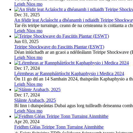
Leigh Nios mo
Dec 31, 2025
An féidir leat Aclaíocht a dhéanamh i ndiaidh Teiripe Shockwav
Tar éis teiripe turrainge, ceann de na ceisteanna is coitianta a c
Leigh Nios mo
Jun 03, 2025
Teiripe Shockwave do Fasciitis Plantar (ESWT)
Déan iniúchadh ar an gcaoi a ndéileálann Teiripe Shockwave (ESW
Leigh Nios mo
Dec 17, 2024
Léirmheas ar Rannpháirtíocht Kaphaphysio i Medica 2024
Ón 11 go dtí an 14 Samhain 2024, thaispeáin Kaphaphysio a thái
Leigh Nios mo
Dec 17, 2024
Sláinte Arabach, 2025
Bí linn i dtaispeántas Dubai agus lorg tuilleadh deiseanna com
Leigh Nios mo
Apr 20, 2024
Feidhm Gléas Teiripe Tonn Turraing Ainmhithe