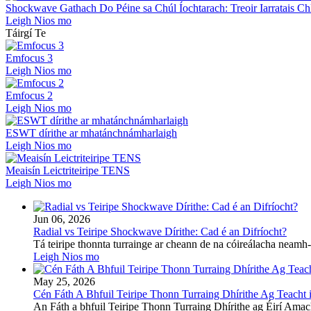
Shockwave Gathach Do Péine sa Chúl Íochtarach: Treoir Iarratais Chl
Leigh Nios mo
Táirgí Te
Emfocus 3
Leigh Nios mo
Emfocus 2
Leigh Nios mo
ESWT dírithe ar mhatánchnámharlaigh
Leigh Nios mo
Meaisín Leictriteiripe TENS
Leigh Nios mo
Jun 06, 2026
Radial vs Teiripe Shockwave Dírithe: Cad é an Difríocht?
Tá teiripe thonnta turrainge ar cheann de na cóireálacha neamh-io
Leigh Nios mo
May 25, 2026
Cén Fáth A Bhfuil Teiripe Thonn Turraing Dhírithe Ag Teacht i
An Fáth a bhfuil Teiripe Thonn Turraing Dhírithe ag Éirí Amach