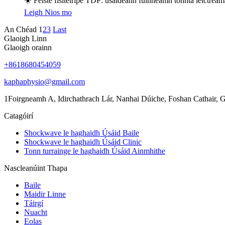
☀️ Feiste fisiteiripe TDP: úsáideann fuinneamh tonnta leictream
Leigh Nios mo
An Chéad
1
2
3
Last
Glaoigh Linn
Glaoigh orainn
+8618680454059
kaphaphysio@gmail.com
1Foirgneamh A, Idirchathrach Lár, Nanhai Dúiche, Foshan Cathair, 
Catagóirí
Shockwave le haghaidh Úsáid Baile
Shockwave le haghaidh Úsáid Clinic
Tonn turrainge le haghaidh Úsáid Ainmhithe
Nascleanúint Thapa
Baile
Maidir Linne
Táirgí
Nuacht
Eolas