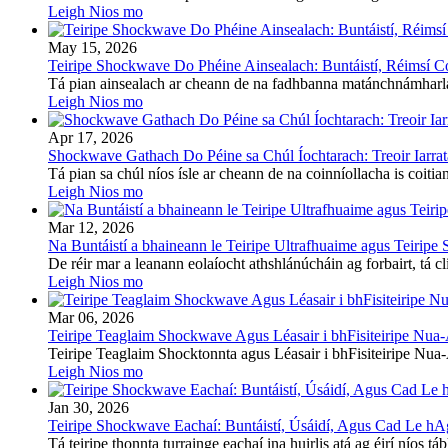
Leigh Nios mo
May 15, 2026
Teiripe Shockwave Do Phéine Ainsealach: Buntáistí, Réimsí Cói
Tá pian ainsealach ar cheann de na fadhbanna matánchnámharlaigh 
Leigh Nios mo
Apr 17, 2026
Shockwave Gathach Do Péine sa Chúl Íochtarach: Treoir Iarrata
Tá pian sa chúl níos ísle ar cheann de na coinníollacha is coitian
Leigh Nios mo
Mar 12, 2026
Na Buntáistí a bhaineann le Teiripe Ultrafhuaime agus Teiripe
De réir mar a leanann eolaíocht athshlánúcháin ag forbairt, tá c
Leigh Nios mo
Mar 06, 2026
Teiripe Teaglaim Shockwave Agus Léasair i bhFisiteiripe Nua-
Teiripe Teaglaim Shocktonnta agus Léasair i bhFisiteiripe Nua-
Leigh Nios mo
Jan 30, 2026
Teiripe Shockwave Eachaí: Buntáistí, Úsáidí, Agus Cad Le h
Tá teiripe thonnta turrainge eachaí ina huirlis atá ag éirí níos tá