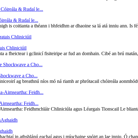
reála & Rudaí le...
is coitianta a théann i bhfeidhm ar dhaoine sa lá atá inniu ann. Is féid
is Chliniciúil
ta a fheictear i gclinicí fisiteiripe ar fud an domhain. Cibé an brú matán,
 Shockwave a Cho...
liniceoirí ag breathnú níos mó ná riamh ar phrótacail chóireála aonmhódú
Aimseartha: Feidh...
Aimseartha: Feidhmchláir Chliniciúla agus Léargais Tionscail Le blianta
Aghaidh
bhachtaí in athshlánú eachaí agus i míochaine spóirt an lae inniu. Ó chapai