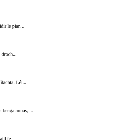
ir le pian ...
 droch...
lachta. Léi...
 beaga anuas, ...
ll fe...