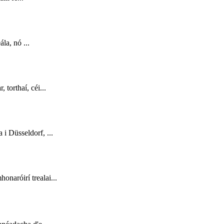
la, nó ...
torthaí, céi...
i Düsseldorf, ...
naróirí trealai...