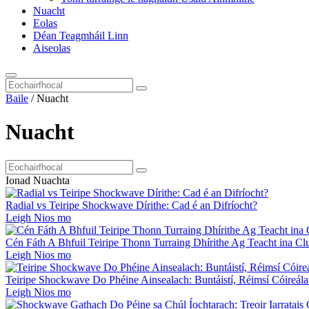
Nuacht
Eolas
Déan Teagmháil Linn
Aiseolas
Baile
/
Nuacht
Nuacht
Ionad Nuachta
Radial vs Teiripe Shockwave Dírithe: Cad é an Difríocht?
Leigh Nios mo
Cén Fáth A Bhfuil Teiripe Thonn Turraing Dhírithe Ag Teacht ina Clu
Leigh Nios mo
Teiripe Shockwave Do Phéine Ainsealach: Buntáistí, Réimsí Cóireála 
Leigh Nios mo