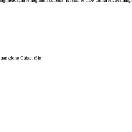
aighnéadacha le haghaidh cóireála. Is féidir le TDP tonnta leictreamaig
Guangdong Cúige, tSín