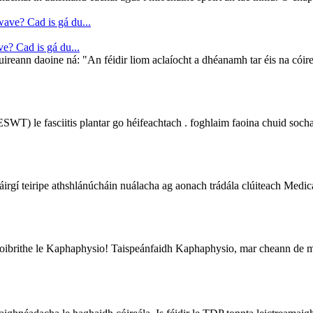
e? Cad is gá du...
huireann daoine ná: "An féidir liom aclaíocht a dhéanamh tar éis na cóireá
T) le fasciitis plantar go héifeachtach . foghlaim faoina chuid sochar, 
rgí teiripe athshlánúcháin nuálacha ag aonach trádála clúiteach Medica 
hoibrithe le Kaphaphysio! Taispeánfaidh Kaphaphysio, mar cheann de mho