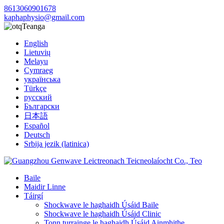
8613060901678
kaphaphysio@gmail.com
Teanga
English
Lietuvių
Melayu
Cymraeg
українська
Türkçe
русский
Български
日本語
Español
Deutsch
Srbija jezik (latinica)
Baile
Maidir Linne
Táirgí
Shockwave le haghaidh Úsáid Baile
Shockwave le haghaidh Úsáid Clinic
Tonn turrainge le haghaidh Úsáid Ainmhithe