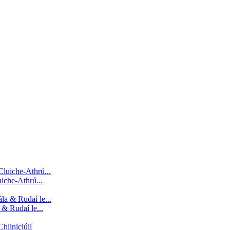
iche-Athrú...
& Rudaí le...