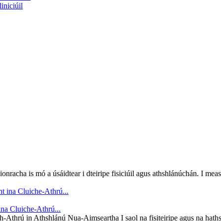
iniciúil
nracha is mó a úsáidtear i dteiripe fisiciúil agus athshlánúchán. I measc
na Cluiche-Athrú...
-Athrú in Athshlánú Nua-Aimseartha I saol na fisiteiripe agus na haths