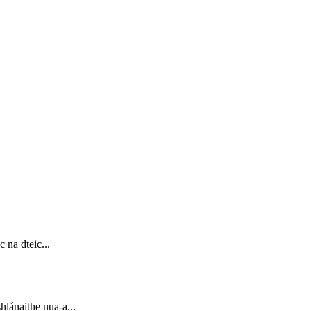
 na dteic...
hlánaithe nua-a...